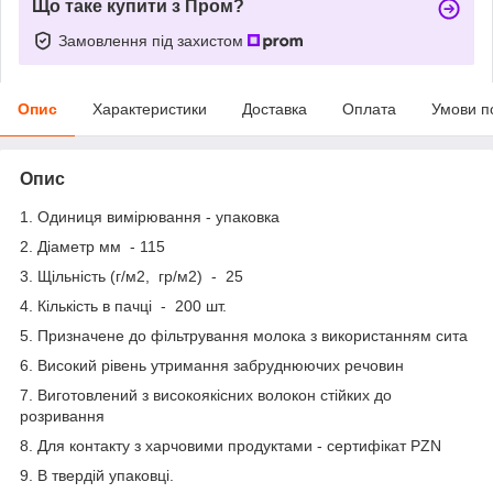
Що таке купити з Пром?
Замовлення під захистом
Опис
Характеристики
Доставка
Оплата
Умови п
Опис
1. Одиниця вимірювання - упаковка
2. Діаметр мм - 115
3. Щільність (г/м2, гр/м2) - 25
4. Кількість в пачці - 200 шт.
5. Призначене до фільтрування молока з використанням сита
6. Високий рівень утримання забруднюючих речовин
7. Виготовлений з високоякісних волокон стійких до
розривання
8. Для контакту з харчовими продуктами - сертифікат PZN
9. В твердій упаковці.