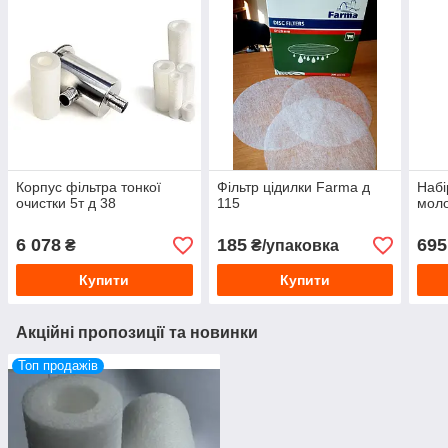
Корпус фільтра тонкої
Фільтр цідилки Farma д
Набі
очистки 5т д 38
115
моло
6 078
185
695
₴
₴/упаковка
Купити
Купити
Акційні пропозиції та новинки
Топ продажів