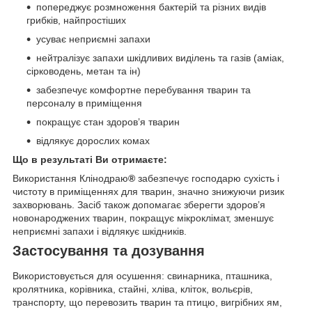
попереджує розмноження бактерій та різних видів
грибків, найпростіших
усуває неприємні запахи
нейтралізує запахи шкідливих виділень та газів (аміак,
сірководень, метан та ін)
забезпечує комфортне перебування тварин та
персоналу в приміщення
покращує стан здоров’я тварин
відлякує дорослих комах
Що в результаті Ви отримаєте:
Використання Клінодраю
®
забезпечує господарю сухість і
чистоту в приміщеннях для тварин, значно знижуючи ризик
захворювань. Засіб також допомагає зберегти здоров’я
новонароджених тварин, покращує мікроклімат, зменшує
неприємні запахи і відлякує шкідників.
Застосування та дозування
Використовується для осушення: свинарника, пташника,
кролятника, корівника, стайні, хліва, кліток, вольєрів,
транспорту, що перевозить тварин та птицю, вигрібних ям,