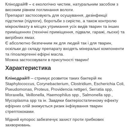
Клінодрай
® –
є екологічно чистим, натуральним засобом з
високим рівнем поглинання вологи.
Препарат застосовують для осушування, дезінфекції
підстилки (підлоги), боротьби з сирістю, а також контролю
мікроклімату в місцях утримання усіх видів тварин та інших
приміщеннях (технічні приміщення, підвали, гаражі, льохи) та
вигрібних ямах.
Є абсолютно безпечним як для людей так і для тварин,
оскільки до складу препарату входять мінеральні компоненти
та гіпоалергенні ефірні масла.
Можна застосовувати в присутності тварин!
Характеристика
Клінодрай
®
– стримує розвиток таких бактерій як
Staphylococcus, Corynebacterium, Clostridium, Escherichia Coli,
Pseudomonas, Proteus, Providencia rettgeri, Serratia spp,
Moraxella, Veillonella, Haemophilus spp., Salmonella spp.,
Mycoplasma spp та ін. Завдяки бактеріостатичному ефекту
ефірних олій знижується ризик інфікування тварин
стрептококами.
Мідний купорос забезпечує захист проти грибкових
захворювань.