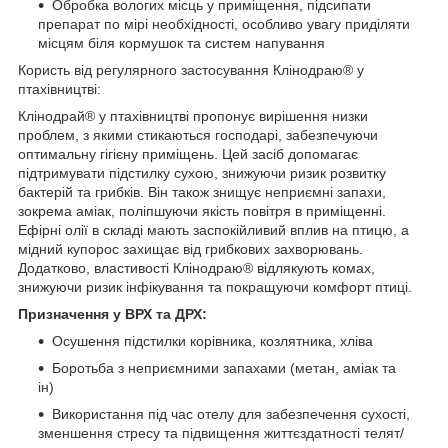
Обробка вологих місць у приміщення, підсипати
препарат по мірі необхідності, особливо увагу приділяти
місцям біля кормушок та систем напування
Користь від регулярного застосування Клінодраю® у
птахівництві:
Клінодрай® у птахівництві пропонує вирішення низки
проблем, з якими стикаються господарі, забезпечуючи
оптимальну гігієну приміщень. Цей засіб допомагає
підтримувати підстилку сухою, знижуючи ризик розвитку
бактерій та грибків. Він також знищує неприємні запахи,
зокрема аміак, поліпшуючи якість повітря в приміщенні.
Ефірні олії в складі мають заспокійливий вплив на птицю, а
мідний купорос захищає від грибкових захворювань.
Додатково, властивості Клінодраю® відлякують комах,
знижуючи ризик інфікування та покращуючи комфорт птиці.
Призначення у ВРХ та ДРХ:
Осушення підстилки корівника, козлятника, хліва
Боротьба з неприємними запахами (метан, аміак та
ін)
Використання під час отелу для забезпечення сухості,
зменшення стресу та підвищення життєздатності телят/