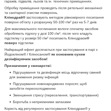
гаражів, підвалів, льохів та ін. технічних приміщеннях.
Обробку приміщення проводять після ретельної механічної
та санітарної очистки поверхонь.
Клінодрай®
застосовують методом рівномірного посипання
поверхні об’єкту з розрахунку 50-100 г/м² раз на 5-7 днів.
Для максимального поглинання вологи спочатку засобом
обробляють підлогу у дозі 100 г/м², після чого кладуть
підстилку і у розмірі 50 г/м² посипають Клінодраєм
®
поверх
підстилки.
Найкращий ефект досягається при застосування в парі з
Йодокліном® / Кліносаном®
як основним сухим
дезінфікуючим засобом!
Призначення у свинарстві:
Підсушування та дезінфекція місць відпочинку свиней
для зниження ризику інфекцій
Підсушування новонароджених поросят, щоб
запобігти переохолодженню
Зменшення стресу (переселення, транспортування)
Боротьба з неприємними запахами
Користь від регулярного застосування Клінодраю® у