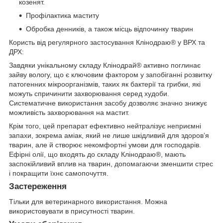
козенят.
Профілактика маститу
Обробка денників, а також місць відпочинку тварин
Користь від регулярного застосування Клінодраю® у ВРХ та
ДРХ:
Завдяки унікальному складу Клінодрай® активно поглинає
зайву вологу, що є ключовим фактором у запобіганні розвитку
патогенних мікроорганізмів, таких як бактерії та грибки, які
можуть спричинити захворювання серед худоби.
Систематичне використання засобу дозволяє значно знижує
можливість захворювання на мастит.
Крім того, цей препарат ефективно нейтралізує неприємні
запахи, зокрема аміак, який не лише шкідливий для здоров’я
тварин, але й створює некомфортні умови для господарів.
Ефірні олії, що входять до складу Клінодраю®, мають
заспокійливий вплив на тварин, допомагаючи зменшити стрес
і покращити їхнє самопочуття.
Застереження
Тільки для ветеринарного використання. Можна
використовувати в присутності тварин.