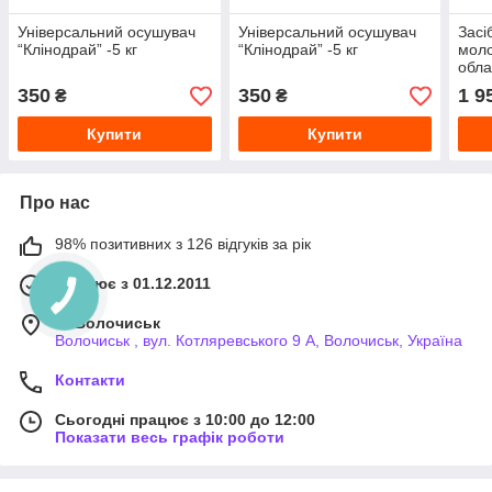
Універсальний осушувач
Універсальний осушувач
Засі
“Клінодрай” -5 кг
“Клінодрай” -5 кг
моло
обла
350
350
1 9
₴
₴
Купити
Купити
Про нас
98% позитивних з 126 відгуків за рік
Працює з 01.12.2011
м. Волочиськ
Волочиськ , вул. Котляревського 9 А, Волочиськ, Україна
Контакти
Сьогодні працює з 10:00 до 12:00
Показати весь графік роботи