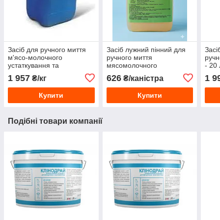
Засіб для ручного миття
Засіб лужний пінний для
Засі
м'ясо-молочного
ручного миття
ручн
устаткування та
мясомолочного
- 20
поверхонь
устаткування – 5 л
1 957
626
1 9
₴/кг
₴/каністра
Купити
Купити
Подібні товари компанії