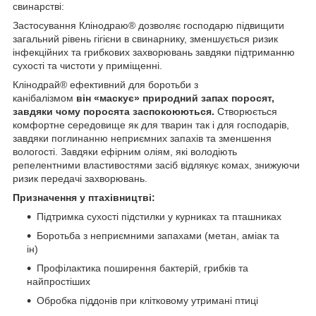
свинарстві:
Застосування Клінодраю® дозволяє господарю підвищити
загальний рівень гігієни в свинарнику, зменшується ризик
інфекційних та грибкових захворювань завдяки підтриманню
сухості та чистоти у приміщенні.
Клінодрай® ефективний для боротьби з
канібалізмом
в
ін
«маскує» природний запах поросят,
завдяки чому поросята заспокоюються.
Створюється
комфортне середовище як для тварин так і для господарів,
завдяки поглинанню неприємних запахів та зменшення
вологості. Завдяки ефірним оліям, які володіють
репелентними властивостями засіб відлякує комах, знижуючи
ризик передачі захворювань.
Призначення у птахівництві:
Підтримка сухості підстилки у курниках та пташниках
Боротьба з неприємними запахами (метан, аміак та
ін)
Профілактика поширення бактерій, грибків та
найпростіших
Обробка піддонів при клітковому утримані птиці