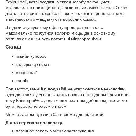
Ефірні олії, котрі входять в склад засобу покращують
мікроклімат в приміщеннях, поглинаючи аміак і заспокійливо
діють на тварин. Ефірні олії також володіють репелентними
властивостями – відлякують дорослих комах.
Завдяки осушуючому ефекту препарат дозволяє
максимально позбутися вологих місць, де в основному
розвиваються і живуть патогенні мікроорганізми.
Склад
мідний купорос
кальцію сульфат
ефірні олії
каолін
При застосуванні
Клінодрай®
не утворюються неекологічні
відходи, так як у склад входять повністю натуральні речовини,
тому Клінодрай
®
є додатковим азотним добривом, яке може
бути переоране разом з гноєм.
Можна застосовувати з бактеріями для підстилки!
Дія та переваги препарату:
поглинає вологу в місцях застосування