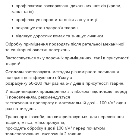
профілактика захворювань дихальних шляхів (хрипи,
кашлі та ін)
профілактує нарости та опіки лап у птиці
покращує стан здоров’я тварин
відлякує дорослих комах та знищує личинки
Обробку приміщення проводять після ретельної механічної
та санітарної очистки поверхонь.
Застосовується як у порожніх приміщеннях, так і в присутності
тварин!
Селосан
застосовують методом рівномірного посипання
поверхні дезінфікуючого об’єкту з
розрахунку 50-100 г/м² раз на 5-7 днів в присутності тварин.
У тваринницьких приміщеннях з глибокою підстилкою, перед
її поновленням, рекомендується
застосування препарату в максимальній дозі – 100 г/м² один
раз на тиждень.
Транспортні засоби, що використовується для перевезення
тварин, м’яса, м’ясопродуктів,
проходять обробку в дозі 100 г/м² перед початком
транспортування, експозиція 2 години.