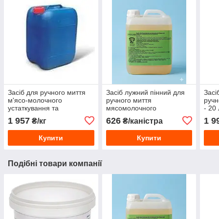
Засіб для ручного миття
Засіб лужний пінний для
Засі
м'ясо-молочного
ручного миття
ручн
устаткування та
мясомолочного
- 20
поверхонь
устаткування – 5 л
1 957
626
1 9
₴/кг
₴/каністра
Купити
Купити
Подібні товари компанії