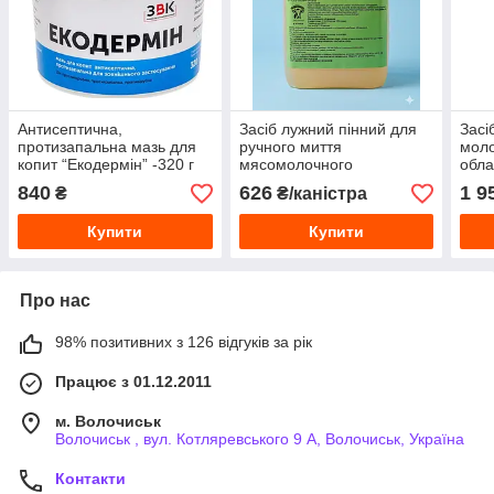
Антисептична,
Засіб лужний пінний для
Засі
протизапальна мазь для
ручного миття
моло
копит “Екодермін” -320 г
мясомолочного
обла
устаткування – 5 л
840
626
1 9
₴
₴/каністра
Купити
Купити
Про нас
98% позитивних з 126 відгуків за рік
Працює з 01.12.2011
м. Волочиськ
Волочиськ , вул. Котляревського 9 А, Волочиськ, Україна
Контакти