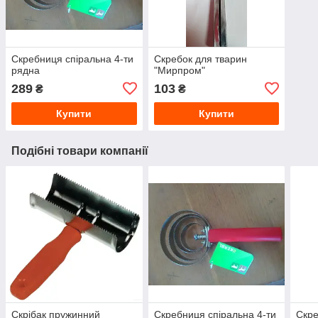
Скребниця спіральна 4-ти
Скребок для тварин
рядна
"Мирпром"
289
103
₴
₴
Купити
Купити
Подібні товари компанії
Скрібак пружинний
Скребниця спіральна 4-ти
Скре