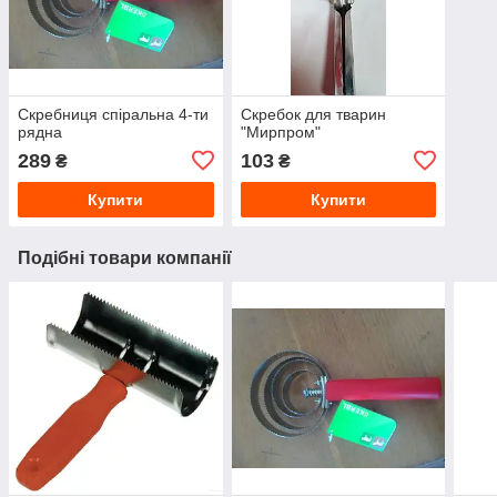
Скребниця спіральна 4-ти
Скребок для тварин
рядна
"Мирпром"
289
103
₴
₴
Купити
Купити
Подібні товари компанії