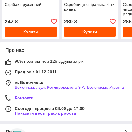
Скрібак пружинний
Скребниця спіральна 4-ти
Скре
рядна
чище
ряд
247
289
286
₴
₴
Купити
Купити
Про нас
98% позитивних з 126 відгуків за рік
Працює з 01.12.2011
м. Волочиськ
Волочиськ , вул. Котляревського 9 А, Волочиськ, Україна
Контакти
Сьогодні працює з 08:00 до 17:00
Показати весь графік роботи
Про нас