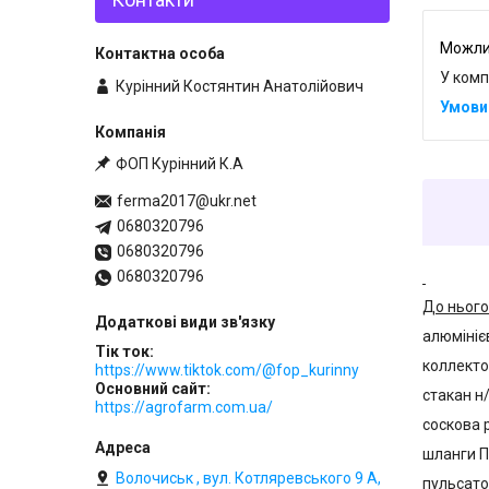
У комп
Курінний Костянтин Анатолійович
ФОП Курінний К.А
ferma2017@ukr.net
0680320796
0680320796
0680320796
До нього
алюмініє
Тік ток
коллекто
https://www.tiktok.com/@fop_kurinny
Основний сайт
стакан н
https://agrofarm.com.ua/
соскова р
шланги П
Волочиськ , вул. Котляревського 9 А,
пульсато