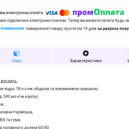
анії підключені електронні платежі. Тепер ви можете купити будь-
повернення товару протягом 14 днів
за рахунок пок
Опис
Характеристики
 входить:
ве відро 18 л з нж обідком та алюмінієвою кришкою;
р 240 мл н\ж корпус,
/ж;
езина Італійська,
ВХ та гума,
р попарного доїння 60\40