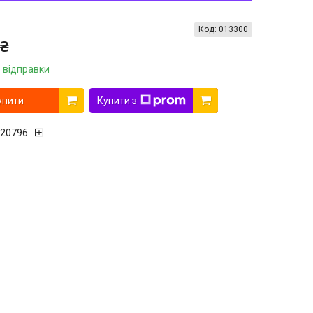
Код:
013300
 ₴
 відправки
упити
Купити з
20796