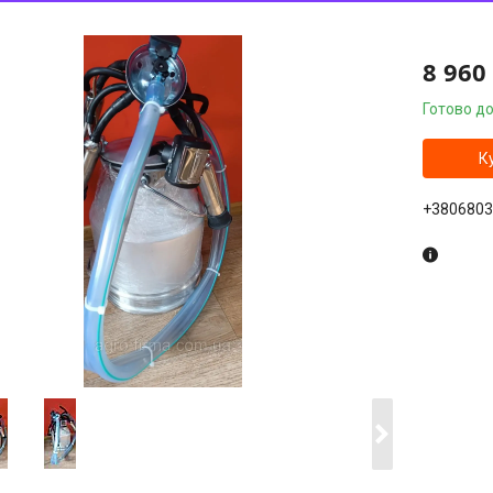
8 960
Готово до
К
+3806803