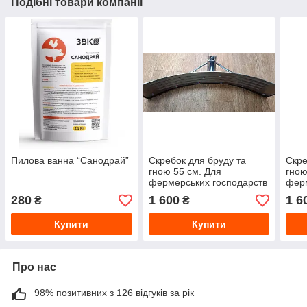
Подібні товари компанії
Пилова ванна “Санодрай”
Cкребок для бруду та
Cкре
гною 55 см. Для
гною
фермерських господарств
ферм
280
1 600
1 6
₴
₴
Купити
Купити
Про нас
98% позитивних з 126 відгуків за рік