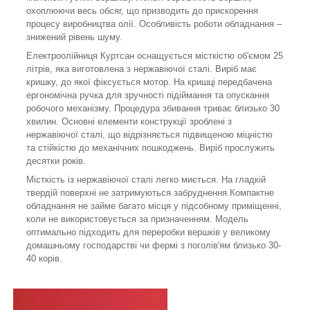
охоплюючи весь обсяг, що призводить до прискорення
процесу виробництва олії. Особливість роботи обладнання –
знижений рівень шуму.
Електроолійниця Куртсан оснащується місткістю об'ємом 25
літрів, яка виготовлена ​​з нержавіючої сталі. Виріб має
кришку, до якої фіксується мотор. На кришці передбачена
ергономічна ручка для зручності підіймання та опускання
робочого механізму. Процедура збивання триває близько 30
хвилин. Основні елементи конструкції зроблені з
нержавіючої сталі, що відрізняється підвищеною міцністю
та стійкістю до механічних пошкоджень. Виріб прослужить
десятки років.
Місткість із нержавіючої сталі легко миється. На гладкій
твердій поверхні не затримуються забруднення.Компактне
обладнання не займе багато місця у підсобному приміщенні,
коли не використовується за призначенням. Модель
оптимально підходить для переробки вершків у великому
домашньому господарстві чи фермі з поголів'ям близько 30-
40 корів.