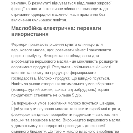
хвилину. В результаті відбувається відділення жирової
фракції та пахти. Інтенсивне збивання призводить до
отримання однорідної масляної маси практично без
включення бульбашок повітря.
Маслобійка електрична: переваги
використання
Фермери приймають рішення купити олійницю для
вершкового масла, щоб розвивати бізнес і забезпечити
приріст прибутку. Використання обладнання для
виробництва вершкового масла - це можливість розширити
асортимент продукції. Результат - збільшення кількості
клієнтів та попиту на продукцію фермерського
господарства. Молоко - продукт, що швидко псується.
Навіть за умови створення оптимальних умов зберігання
(температурний режим, захист від забруднень) термін
придатності становить не більше 5 діб.
За порушення умов зберігання молоко псується швидше.
Щоб уникнути псування молока та знизити виробничі втрати,
фермерам вигідніше переробляти надлишки – виготовляти
вершки та вершкове масло. Виробництво вершкового масла
у домашньому господарстві призводить до економії
сімейного бюджету. До того ж масло власного виробництва