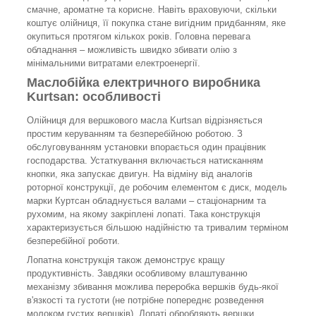
смачне, ароматне та корисне. Навіть враховуючи, скільки
коштує олійниця, її покупка стане вигідним придбанням, яке
окупиться протягом кількох років. Головна перевага
обладнання – можливість швидко збивати олію з
мінімальними витратами електроенергії.
Маслобійка електричного виробника
Kurtsan: особливості
Олійниця для вершкового масла Kurtsan відрізняється
простим керуванням та безперебійною роботою. З
обслуговуванням установки впорається один працівник
господарства. Устаткування включається натисканням
кнопки, яка запускає двигун. На відміну від аналогів
роторної конструкції, де робочим елементом є диск, модель
марки Куртсан обладнується валами – стаціонарним та
рухомим, на якому закріплені лопаті. Така конструкція
характеризується більшою надійністю та тривалим терміном
безперебійної роботи.
Лопатна конструкція також демонструє кращу
продуктивність. Завдяки особливому влаштуванню
механізму збивання можлива переробка вершків будь-якої
в'язкості та густоти (не потрібне попереднє розведення
молоком густих вершків). Лопаті обробляють вершки,