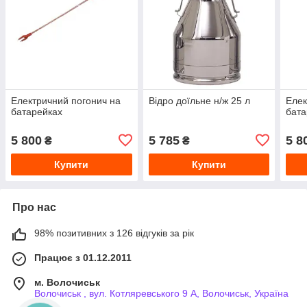
Електричний погонич на
Відро доїльне н/ж 25 л
Елек
батарейках
бата
5 800
5 785
5 8
₴
₴
Купити
Купити
Про нас
98% позитивних з 126 відгуків за рік
Працює з 01.12.2011
м. Волочиськ
Волочиськ , вул. Котляревського 9 А, Волочиськ, Україна