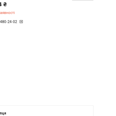
4 ₴
наявності
 480-24-02
упця