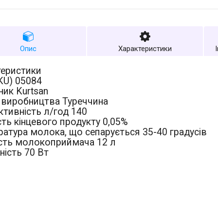
Опис
Характеристики
теристики
KU) 05084
ик Kurtsan
 виробництва Туреччина
тивність л/год 140
ть кінцевого продукту 0,05%
атура молока, що сепарується 35-40 градусів
ість молокоприймача 12 л
ість 70 Вт