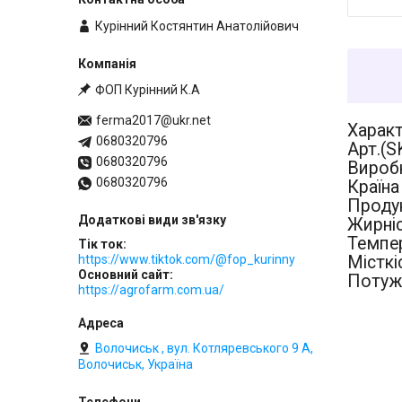
Курінний Костянтин Анатолійович
ФОП Курінний К.А
ferma2017@ukr.net
Харак
0680320796
Арт.(S
0680320796
Виробн
0680320796
Країна
Продук
Жирніс
Темпер
Тік ток
Містк
https://www.tiktok.com/@fop_kurinny
Основний сайт
Потужн
https://agrofarm.com.ua/
Волочиськ , вул. Котляревського 9 А,
Волочиськ, Україна