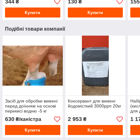
344
130
155
₴
₴
Купити
Купити
Подібні товари компанії
Засіб для обробки вимені
Консервант для вимені
Набі
перед доїнням на основі
йодомісткий 3000ррп 20кг
(кис
перекисі водню -5 кг
для 
бідон
630
2 953
1 1
₴/каністра
₴
охол
Купити
Купити