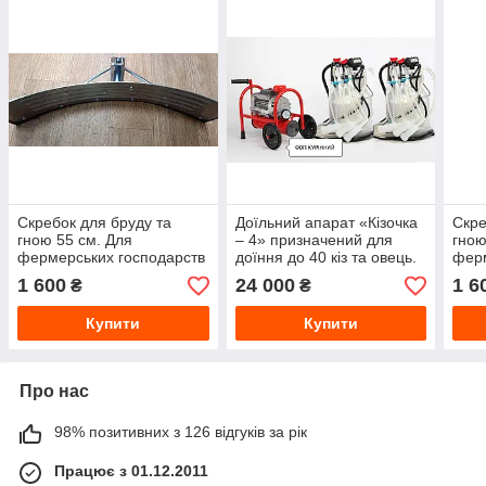
Cкребок для бруду та
Доїльний апарат «Кізочка
Cкре
гною 55 см. Для
– 4» призначений для
гною
фермерських господарств
доїння до 40 кіз та овець.
ферм
1 600
24 000
1 6
₴
₴
Купити
Купити
Про нас
98% позитивних з 126 відгуків за рік
Працює з 01.12.2011