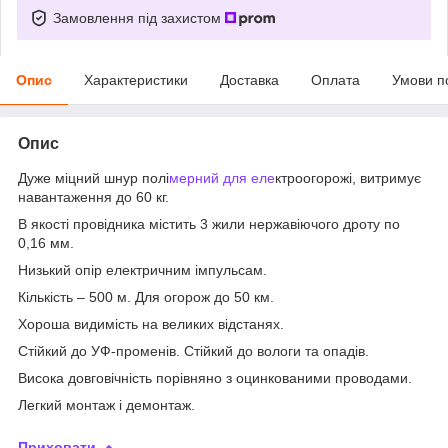
Замовлення під захистом
Опис
Характеристики
Доставка
Оплата
Умови п
Опис
Дуже міцний шнур полі
мерний для еле
ктроогорожі, витримує
навантаження до 60 кг.
В якості провідника містить 3 жили нержавіючого дроту по
0,16 мм.
Низький опір електричним імпульсам.
Кількість – 500 м. Для огорож до 50 км.
Хороша видимість на великих відстанях.
Стійкий до УФ-променів. Стійкий до вологи та опадів.
Висока довговічність порівняно з оцинкованими проводами.
Легкий монтаж і демонтаж.
Приховати