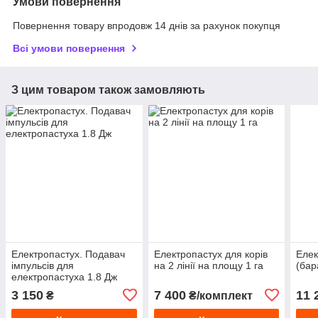
Умови повернення
Повернення товару впродовж 14 днів за рахунок покупця
Всі умови повернення
З цим товаром також замовляють
Електропастух. Подавач
Електропастух для корів
Елек
імпульсів для
на 2 лінії на площу 1 га
(бар
електропастуха 1.8 Дж
3 150
7 400
11 
₴
₴/комплект