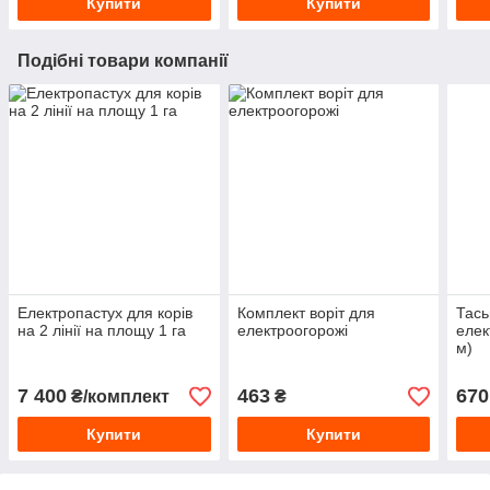
Купити
Купити
Подібні товари компанії
Електропастух для корів
Комплект воріт для
Тась
на 2 лінії на площу 1 га
електроогорожі
елек
м)
7 400
463
670
₴/комплект
₴
Купити
Купити