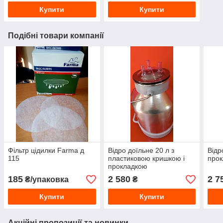
Купити
Купити
Подібні товари компанії
Фільтр цідилки Farma д
Відро доїльне 20 л з
Відр
115
пластиковою кришкою і
прок
прокладкою
185
2 580
2 7
₴/упаковка
₴
Купити
Купити
Акційні пропозиції та новинки