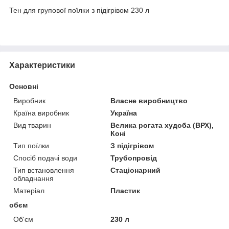
Тен для групової поїлки з підігрівом 230 л
Характеристики
Основні
Виробник
Власне виробництво
Країна виробник
Україна
Вид тварин
Велика рогата худоба (ВРХ),
Коні
Тип поїлки
З підігрівом
Спосіб подачі води
Трубопровід
Тип встановлення
Стаціонарний
обладнання
Матеріал
Пластик
обєм
Об'єм
230 л