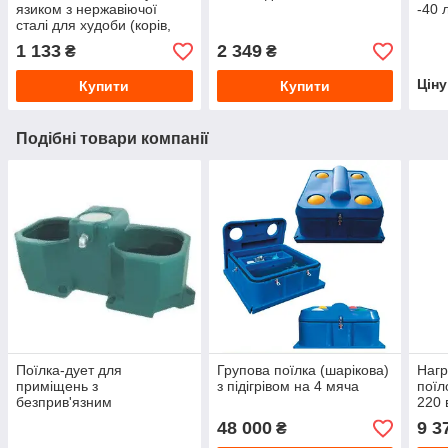
язиком з нержавіючої
-40 
сталі для худоби (корів,
телят, коней, ВРХ)
1 133
2 349
₴
₴
Цін
Купити
Купити
Подібні товари компанії
Поїлка-дует для
Групова поїлка (шарікова)
Нагр
приміщень з
з підігрівом на 4 мяча
поїл
безприв'язним
220 
утриманням худоби та
48 000
9 3
₴
пасовищ