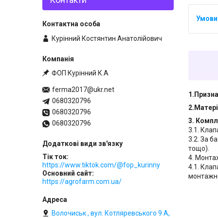
Курінний Костянтин Анатолійович
ФОП Курінний К.А
ferma2017@ukr.net
1.Призна
0680320796
2.Матер
0680320796
3. Компл
0680320796
3.1. Клап
3.2. За 
тощо).
Тік ток
4. Монта
https://www.tiktok.com/@fop_kurinny
4.1. Кла
Основний сайт
монтажно
https://agrofarm.com.ua/
Волочиськ , вул. Котляревського 9 А,