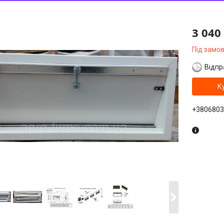
3 040
Під замо
Відпр
К
+3806803