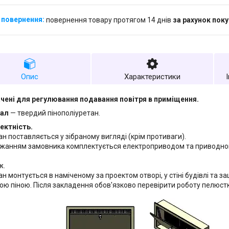
повернення товару протягом 14 днів
за рахунок пок
Опис
Характеристики
чені для регулювання подавання повітря в приміщення.
іал
— твердий пінополіуретан.
ектність.
ан поставляється у зібраному вигляді (крім противаги).
бажанням замовника комплектується електроприводом та приводно
ж.
пан монтується в наміченому за проектом отворі, у стіні будівлі та
ю піною. Після закладення обов'язково перевірити роботу пелюстки