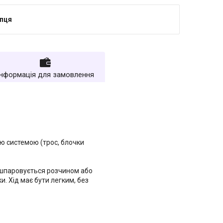
упця
Інформація для замовлення
ю системою (трос, блочки
 зашпаровується розчином або
. Хід має бути легким, без