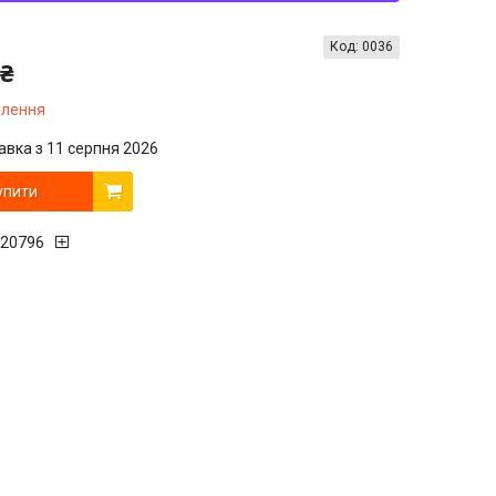
Код:
0036
 ₴
влення
авка з 11 серпня 2026
упити
20796