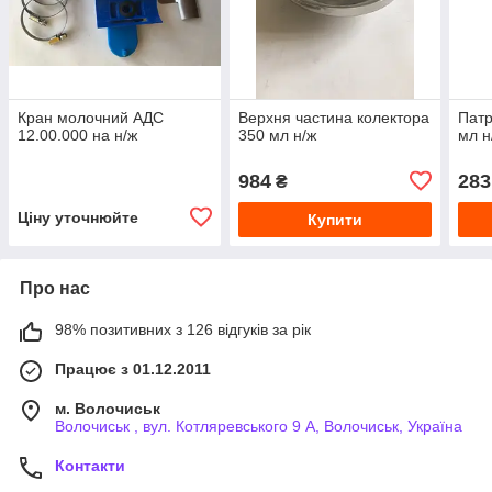
Кран молочний АДС
Верхня частина колектора
Патр
12.00.000 на н/ж
350 мл н/ж
мл н
984
283
₴
Ціну уточнюйте
Купити
Про нас
98% позитивних з 126 відгуків за рік
Працює з 01.12.2011
м. Волочиськ
Волочиськ , вул. Котляревського 9 А, Волочиськ, Україна
Контакти