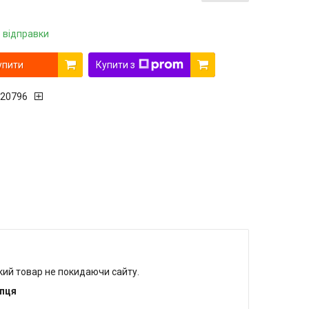
 відправки
упити
Купити з
20796
який товар не покидаючи сайту.
упця