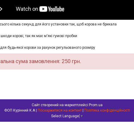
сього кілька секунд для його установки так, щоб корова не брикала
шкоди корові, так як має м'які гумові пробки
для будь-якої корови за рахунок регульованого розміру
альна сума замовлення: 250 грн.
Сайт створений на маркетплейсі
Prom.ua
ФОП Курінний К.А |
Поскаржитися на контент
|
Політика конфіденційності
Select Language
▼