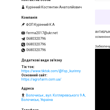
Курінний Костянтин Анатолійович
ФОП Курінний К.А
АНТИБРЫК 
ferma2017@ukr.net
осіменіння
0680320796
0680320796
Забезпечу
0680320796
Тік ток
https://www.tiktok.com/@fop_kurinny
Основний сайт
https://agrofarm.com.ua/
Волочиськ , вул. Котляревського 9 А,
Волочиськ, Україна