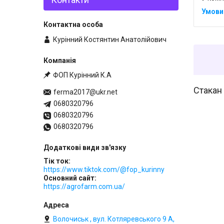
Курінний Костянтин Анатолійович
ФОП Курінний К.А
Стакан
ferma2017@ukr.net
0680320796
0680320796
0680320796
Тік ток
https://www.tiktok.com/@fop_kurinny
Основний сайт
https://agrofarm.com.ua/
Волочиськ , вул. Котляревського 9 А,