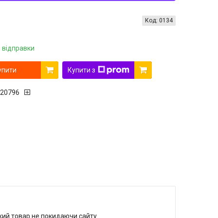
Код:
0134
 відправки
упити
Купити з
20796
який товар не покидаючи сайту.