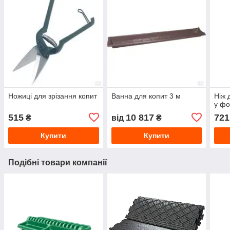
Ножиці для зрізання копит
Ванна для копит 3 м
Ніж 
у фо
515
10 817
721
₴
від
₴
Купити
Купити
Подібні товари компанії