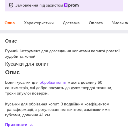
Замовлення під захистом
Опис
Характеристики
Доставка
Оплата
Умови п
Опис
Ручний інструмент для доглядання копитами великої рогатої
худоби та коней
Кусачки для копит
Опис
Бонні кусачки для
обробки копит
мають довжину 60
сантиметрів, які добре пасують до дуже твердої тканини,
трохи опуклої поверхні.
Кусачки для обрізання копит. З подвійним коефіцієнтом
трансформації, з регулюванням гвинтом, замінюючими
губками, довжина 41 см.
Приховати