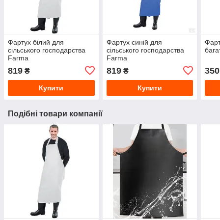
Фартух білий для
Фартух синій для
Фар
сільського господарства
сільського господарства
бага
Farma
Farma
819
819
350
₴
₴
Купити
Купити
Подібні товари компанії