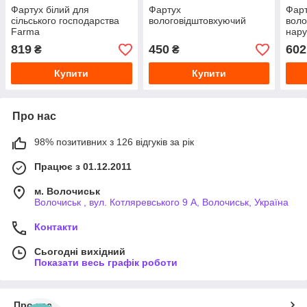
Фартух білий для
Фартух
Фарт
сільського господарства
вологовідштовхуючий
воло
Farma
нару
819
450
602
₴
₴
Купити
Купити
Про нас
98% позитивних з 126 відгуків за рік
Працює з 01.12.2011
м. Волочиськ
Волочиськ , вул. Котляревського 9 А, Волочиськ, Україна
Контакти
Сьогодні вихідний
Показати весь графік роботи
Про нас