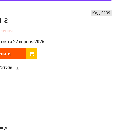
Код:
0039
1 ₴
влення
авка з 22 серпня 2026
упити
20796
упця