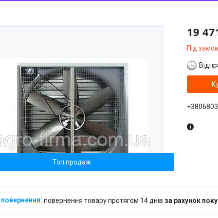
19 47
Під замо
Відпр
К
+3806803
Топ продаж
повернення товару протягом 14 днів
за рахунок пок