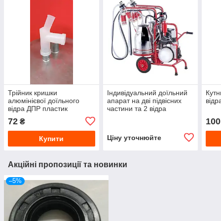
Трійник кришки
Індивідуальний доїльний
Кутн
алюмінієвої доїльного
апарат на дві підвісних
відр
відра ДПР пластик
частини та 2 відра
72
100
₴
Ціну уточнюйте
Купити
Акційні пропозиції та новинки
–5%