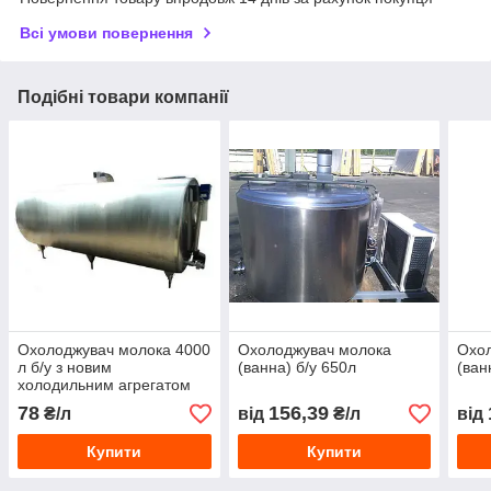
Всі умови повернення
Подібні товари компанії
Охолоджувач молока 4000
Охолоджувач молока
Охо
л б/у з новим
(ванна) б/у 650л
(ван
холодильним агрегатом
78
156,39
₴/л
від
₴/л
від
Купити
Купити