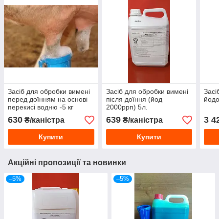
Засіб для обробки вимені
Засіб для обробки вимені
Засі
перед доїнням на основі
після доїння (йод
йодо
перекисі водню -5 кг
2000ррп) 5л.
630
639
3 4
₴/каністра
₴/каністра
Купити
Купити
Акційні пропозиції та новинки
–5%
–5%