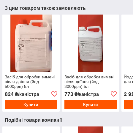
З цим товаром також замовляють
Засіб для обробки вимені
Засіб для обробки вимені
Йодо
після доїння (йод
після доїння (йод
для 
5000ррп) 5л
3000ррп) 5л
824
773
2 9
₴/каністра
₴/каністра
Купити
Купити
Подібні товари компанії