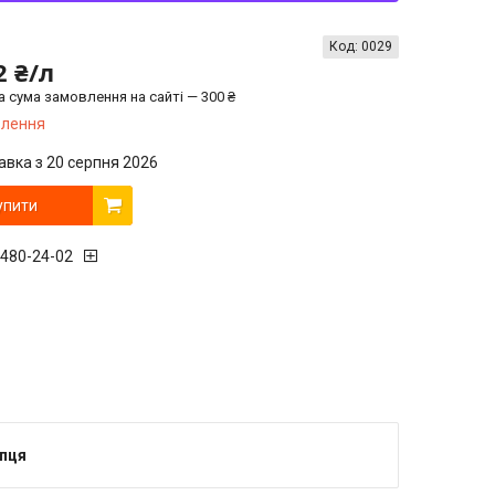
Код:
0029
2 ₴/л
а сума замовлення на сайті — 300 ₴
влення
авка з 20 серпня 2026
упити
 480-24-02
упця