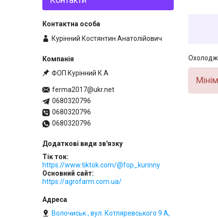
Курінний Костянтин Анатолійович
Охолоджу
ФОП Курінний К.А
Мінім
ferma2017@ukr.net
0680320796
0680320796
0680320796
Тік ток
https://www.tiktok.com/@fop_kurinny
Основний сайт
https://agrofarm.com.ua/
Волочиськ , вул. Котляревського 9 А,