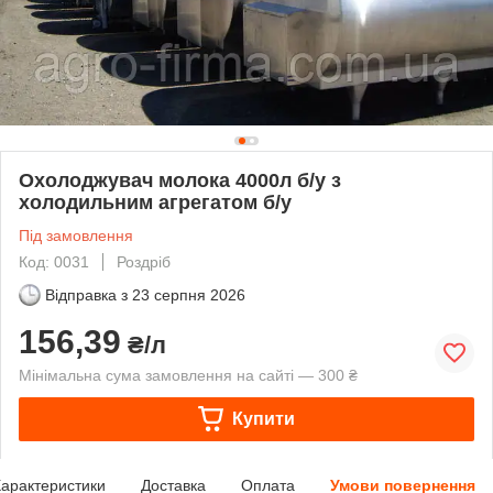
Охолоджувач молока 4000л б/у з
холодильним агрегатом б/у
Під замовлення
Код: 0031
Роздріб
Відправка з
23 серпня 2026
156,39
₴/л
Мінімальна сума замовлення на сайті — 300 ₴
Купити
арактеристики
Доставка
Оплата
Умови повернення