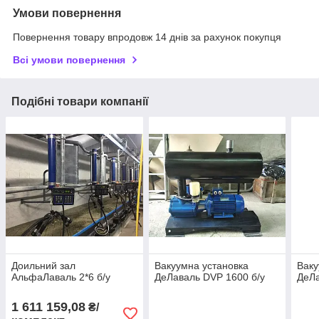
Умови повернення
Повернення товару впродовж 14 днів за рахунок покупця
Всі умови повернення
Подібні товари компанії
Доильний зал
Вакуумна установка
Ваку
АльфаЛаваль 2*6 б/у
ДеЛаваль DVP 1600 б/у
ДеЛа
1 611 159,08
₴/