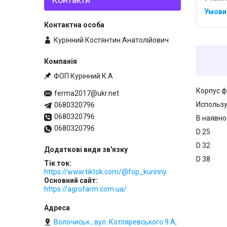
Курінний Костянтин Анатолійович
ФОП Курінний К.А
Корпус ф
ferma2017@ukr.net
Использу
0680320796
0680320796
В наявно
0680320796
D 25
D 32
D 38
Тік ток
https://www.tiktok.com/@fop_kurinny
Основний сайт
https://agrofarm.com.ua/
Волочиськ , вул. Котляревського 9 А,