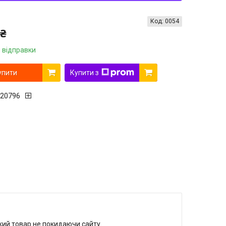
Код:
0054
 ₴
 відправки
упити
Купити з
20796
який товар не покидаючи сайту.