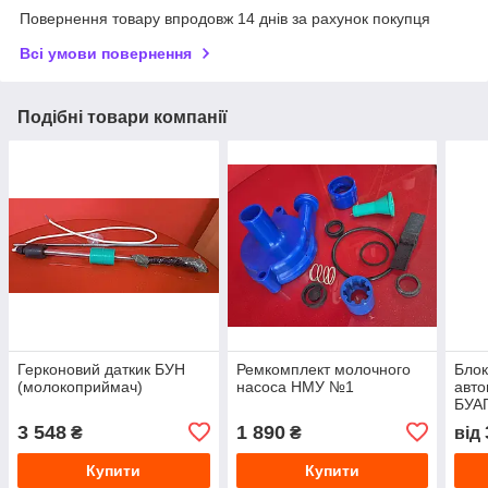
Повернення товару впродовж 14 днів за рахунок покупця
Всі умови повернення
Подібні товари компанії
Герконовий даткик БУН
Ремкомплект молочного
Блок
(молокоприймач)
насоса НМУ №1
авт
БУАП
3 548
1 890
₴
₴
від
Купити
Купити