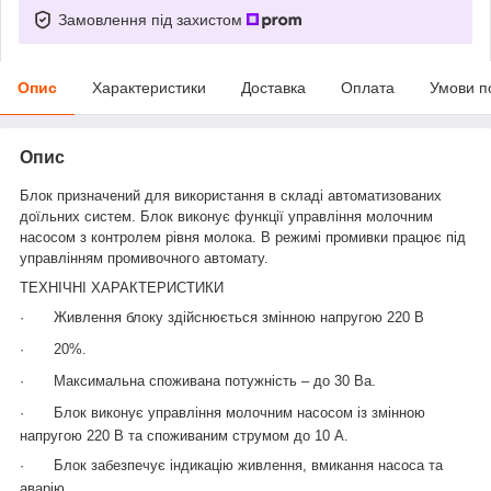
Замовлення під захистом
Опис
Характеристики
Доставка
Оплата
Умови п
Опис
Блок призначений для використання в складі автоматизованих
доїльних систем. Блок виконує функції управління молочним
насосом з контролем рівня молока. В режимі промивки працює під
управлінням промивочного автомату.
ТЕХНІЧНІ ХАРАКТЕРИСТИКИ
·
Живлення блоку здійснюється змінною напругою 220 В
·
20%.
·
Максимальна споживана потужність – до 30 Ва.
·
Блок виконує управління молочним насосом із змінною
напругою 220 В та споживаним струмом до 10 А.
·
Блок забезпечує індикацію живлення, вмикання насоса та
аварію.