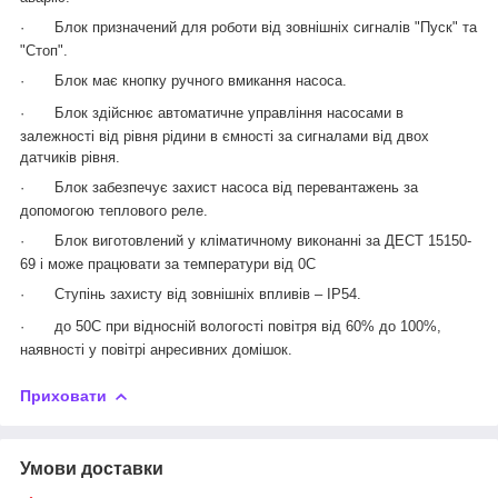
·
Блок призначений для роботи від зовнішніх сигналів "Пуск" та
"Стоп".
·
Блок має кнопку ручного вмикання насоса.
·
Блок здійснює автоматичне управління насосами в
залежності від рівня рідини в ємності за сигналами від двох
датчиків рівня.
·
Блок забезпечує захист насоса від перевантажень за
допомогою теплового реле.
·
Блок виготовлений у кліматичному виконанні за ДЕСТ 15150-
69 і може працювати за температури від 0C
·
Ступінь захисту від зовнішніх впливів – IP54.
·
до 50C при відносній вологості повітря від 60% до 100%,
наявності у повітрі анресивних домішок.
Приховати
Умови доставки