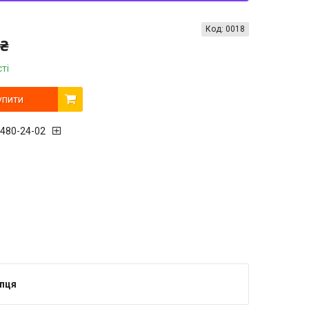
Код:
0018
 ₴
ті
упити
 480-24-02
упця