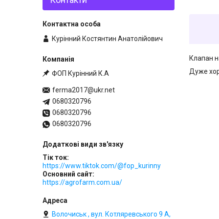
Курінний Костянтин Анатолійович
Клапан н
Дуже хор
ФОП Курінний К.А
ferma2017@ukr.net
0680320796
0680320796
0680320796
Тік ток
https://www.tiktok.com/@fop_kurinny
Основний сайт
https://agrofarm.com.ua/
Волочиськ , вул. Котляревського 9 А,