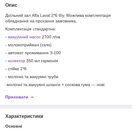
Опис
Доїльний зал Alfa Laval 2*6 б/у. Можлива комплектація
обладнання на прохання замовника.
Комплектація стандартна:
-
вакуумний насос
2700 л/хв
- молокоприймач (скло)
- автомат промивання З-100
-
колектор
350 мл гармонія
- стійке 2*6
- молочні та вакуумні труби
-молочні та вакуумні шланги + соскова гума — нові.
Приховати
Характеристики
Основні