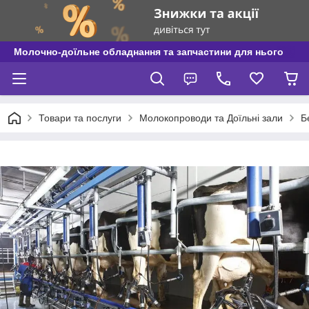
Молочно-доїльне обладнання та запчастини для нього
Товари та послуги
Молокопроводи та Доїльні зали
Б