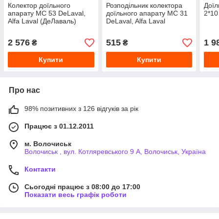
Колектор доїльного
Розподільник колектора
Доїл
апарату МС 53 DeLaval,
доїльного апарату МС 31
2*10
Alfa Laval (ДеЛаваль)
DeLaval, Alfa Laval
(ДеЛаваль)
2 576
515
1 9
₴
₴
Купити
Купити
Про нас
98% позитивних з 126 відгуків за рік
Працює з 01.12.2011
м. Волочиськ
Волочиськ , вул. Котляревського 9 А, Волочиськ, Україна
Контакти
Сьогодні працює з 08:00 до 17:00
Показати весь графік роботи