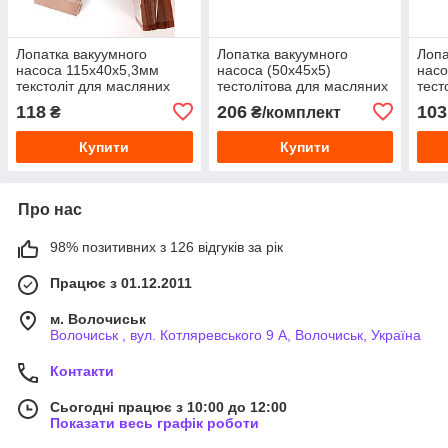
Лопатка вакуумного
Лопатка вакуумного
Лопа
насоса 115х40х5,3мм
насоса (50х45х5)
насо
текстоліт для масляних
тестолітова для масляних
тест
насосів типу УІД 10, АІД
насосів типу Бурьонка,
насо
118
206
103
₴
₴/комплект
10
Берізка
Бері
Купити
Купити
Про нас
98% позитивних з 126 відгуків за рік
Працює з 01.12.2011
м. Волочиськ
Волочиськ , вул. Котляревського 9 А, Волочиськ, Україна
Контакти
Сьогодні працює з 10:00 до 12:00
Показати весь графік роботи