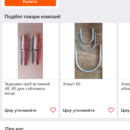
Купити
Подібні товари компанії
Зєднувач труб вставний
Хомут 60
Хому
48, 60 для стійлового
обла
місця
Ціну уточнюйте
Ціну уточнюйте
Цін
Про нас