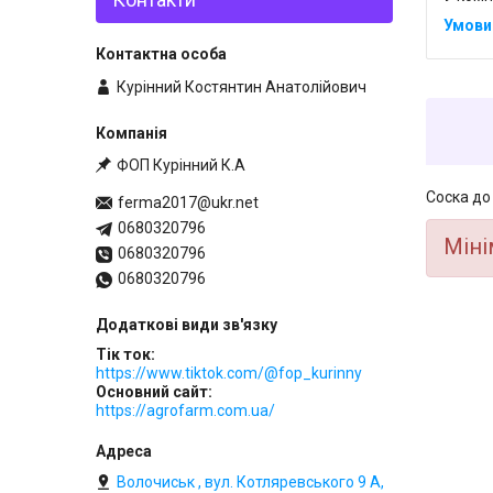
Курінний Костянтин Анатолійович
ФОП Курінний К.А
Соска до 
ferma2017@ukr.net
0680320796
Міні
0680320796
0680320796
Тік ток
https://www.tiktok.com/@fop_kurinny
Основний сайт
https://agrofarm.com.ua/
Волочиськ , вул. Котляревського 9 А,