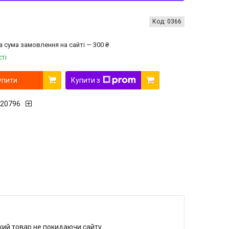
Код:
0366
а сума замовлення на сайті — 300 ₴
ті
упити
Купити з
20796
який товар не покидаючи сайту.