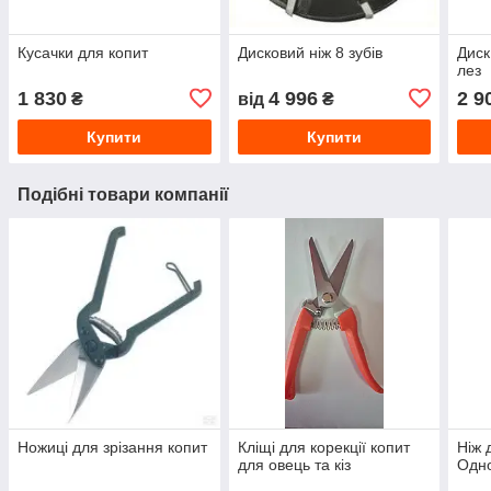
Кусачки для копит
Дисковий ніж 8 зубів
Диск
лез
1 830
4 996
2 9
₴
від
₴
Купити
Купити
Подібні товари компанії
Ножиці для зрізання копит
Кліщі для корекції копит
Ніж 
для овець та кіз
Одно