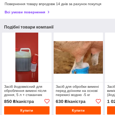
Повернення товару впродовж 14 днів за рахунок покупця
Всі умови повернення
Подібні товари компанії
Засіб йодовмісний для
Засіб для обробки вимені
Засі
оброблення вимені після
перед доїнням на основі
вимі
доння, 5 л + стаканчик
перекисі водню -5 кг
(йод
850
630
1 0
₴/каністра
₴/каністра
Купити
Купити