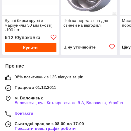
Вушні бирки круглі з
Поїлка нержавіюча для
Миск
маркунням 30 мм (жовті)
свиней на відгодівлі
поро
-100 шт
612
₴/упаковка
Ціну уточнюйте
Цін
Купити
Про нас
98% позитивних з 126 відгуків за рік
Працює з 01.12.2011
м. Волочиськ
Волочиськ , вул. Котляревського 9 А, Волочиськ, Україна
Контакти
Сьогодні працює з 08:00 до 17:00
Показати весь графік роботи