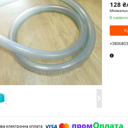
128 ₴
Мінімальн
В наявнос
К
+3806803