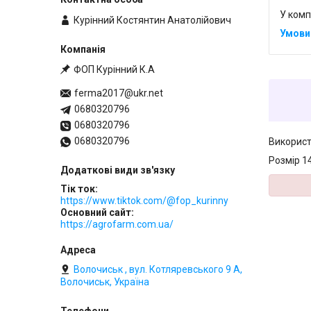
У комп
Курінний Костянтин Анатолійович
ФОП Курінний К.А
ferma2017@ukr.net
0680320796
0680320796
0680320796
Використ
Розмір 1
Тік ток
https://www.tiktok.com/@fop_kurinny
Основний сайт
https://agrofarm.com.ua/
Волочиськ , вул. Котляревського 9 А,
Волочиськ, Україна