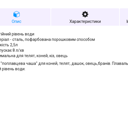
Опис
Характеристики
тійний рівень води
еріал - сталь, пофарбована порошковим способом
кість 2,5л
пускає 8 л/хв
имальна для телят, коней, кіз, овець
 "поплавцева чаша" для коней, телят, дашок, овець,бранів. Плавал
й рівень води.