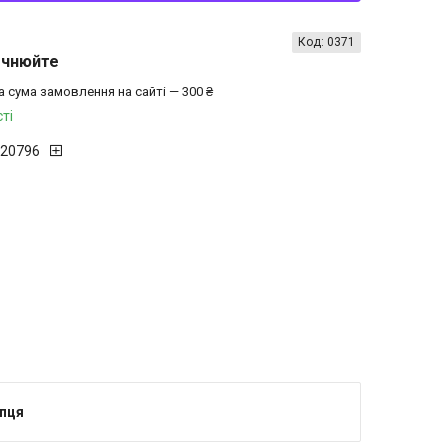
Код:
0371
очнюйте
а сума замовлення на сайті — 300 ₴
ті
20796
ння тільки за телефоном
упця