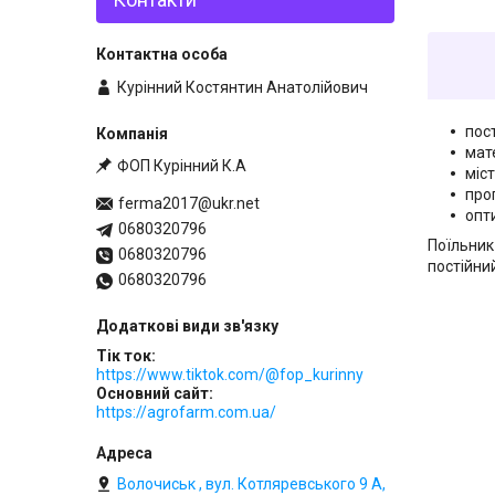
Курінний Костянтин Анатолійович
пос
мат
ФОП Курінний К.А
міст
про
ferma2017@ukr.net
опт
0680320796
Поїльник
0680320796
постійни
0680320796
Тік ток
https://www.tiktok.com/@fop_kurinny
Основний сайт
https://agrofarm.com.ua/
Волочиськ , вул. Котляревського 9 А,