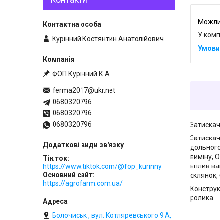
У комп
Курінний Костянтин Анатолійович
ФОП Курінний К.А
ferma2017@ukr.net
0680320796
0680320796
0680320796
Затискач
Затискач
дольного
виміну, 
Тік ток
вплив ва
https://www.tiktok.com/@fop_kurinny
Основний сайт
склянок,
https://agrofarm.com.ua/
Конструк
ролика.
Волочиськ , вул. Котляревського 9 А,