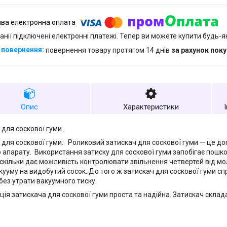
анії підключені електронні платежі. Тепер ви можете купити будь-
повернення товару протягом 14 днів
за рахунок пок
Опис
Характеристики
 для соскової гуми.
 для соскової гуми. Роликовий затискач для соскової гуми — це д
 апарату. Використання затиску для соскової гуми запобігає пош
Оскільки дає можливість контролювати звільнення четвертей від м
кууму на видобутий сосок. До того ж затискач для соскової гуми с
 без утрати вакуумного тиску.
ція затискача для соскової гуми проста та надійна. Затискач склад