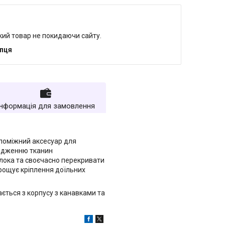
який товар не покидаючи сайту.
упця
Інформація для замовлення
опоміжний аксесуар для
кодженню тканин
олока та своєчасно перекривати
прощує кріплення доїльних
ається з корпусу з канавками та