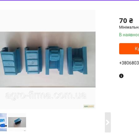
70 ₴
Мінімальн
В наявнос
К
+3806803