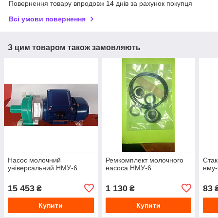
Повернення товару впродовж 14 днів за рахунок покупця
Всі умови повернення
З цим товаром також замовляють
Насос молочний
Ремкомплект молочного
Стак
універсальний НМУ-6
насоса НМУ-6
нму-
15 453
1 130
83
₴
₴
Купити
Купити