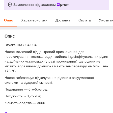
Замовлення під захистом
Опис
Характеристики
Доставка
Оплата
Умови п
Опис
Втулка НМУ 04.004.
Насос молочний відцентровий призначений для
перекачування молока, води, мийних і дезінфікувальних рідин
на доїльних установках (у разі промивання), де рідини не
містять абразивних домішок і мають температуру не більш ніж
+75 °C.
Насос забезпечує відкачування рідини з вакуумованої
системи та відкритої ємності.
Подавання — 6 куб.м/год;
Потужність - 0,75 кВт;
Кількість обертів — 3000.