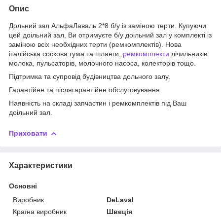
Опис
Дольний зал АльфаЛаваль 2*8 б/у із заміною терти. Купуючи
цей доільний зал, Ви отримуєте б/у доільний зал у комплекті із
заміною всіх необхідних терти (ремкомплектів). Нова
італійська соскова гума та шланги,
ремкомплекти
лічильників
молока, пульсаторів, молочного насоса, колекторів тощо.
Підтримка та супровід будівництва дольного залу.
Гарантійне та післягарантійне обслуговування.
Наявність на складі запчастин і ремкомплектів під Ваш
доільний зал.
Приховати
Характеристики
Основні
Виробник
DeLaval
Країна виробник
Швеція