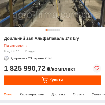
Доильний зал АльфаЛаваль 2*8 б/у
Під замовлення
Код: 0677
Роздріб
Відправка з
29 серпня 2026
1 825 990,72
₴/комплект
Купити
Опис
Характеристики
Доставка
Оплата
Умови п