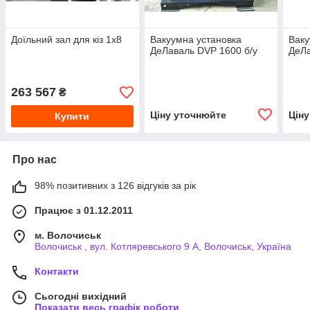
Доїльний зал для кіз 1х8
Вакуумна установка
Ваку
ДеЛаваль DVP 1600 б/у
ДеЛа
263 567
₴
Ціну уточнюйте
Цін
Купити
Про нас
98% позитивних з 126 відгуків за рік
Працює з 01.12.2011
м. Волочиськ
Волочиськ , вул. Котляревського 9 А, Волочиськ, Україна
Контакти
Сьогодні вихідний
Показати весь графік роботи