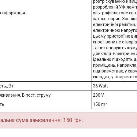
розтріскуванню й виц
розробленій УФ-ламп
а інформація
ультрафіолетове світ
хатніх тварин. Зовніш
електричної решітки,
електричною напруго
цьому пристрої не ви
спреї, вони не створ
та не генерують шум
довкілля. Електричні
ідеально підходять д
приміщень, наприклад
підприємствах, у хар
складах, у лікарнях т
сть_Вт
36 Watt
живлення, В пост. струму
230 V
ть
150 m²
альна сума замовлення: 150 грн.