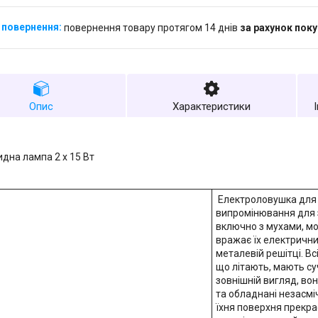
повернення товару протягом 14 днів
за рахунок пок
Опис
Характеристики
идна лампа 2 x 15 Вт
Електроловушка для 
випромінювання для 
включно з мухами, мо
вражає їх електрични
металевій решітці. Вс
що літають, мають су
зовнішній вигляд, во
та обладнані незасм
їхня поверхня прекрас