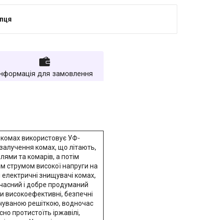
упця
Інформація для замовлення
комах використовує УФ-
залучення комах, що літають,
лями та комарів, а потім
м струмом високої напруги на
і електричні знищувачі комах,
часний і добре продуманий
ни високоефективні, безпечні
ічуваною решіткою, водночас
но протистоїть іржавілі,