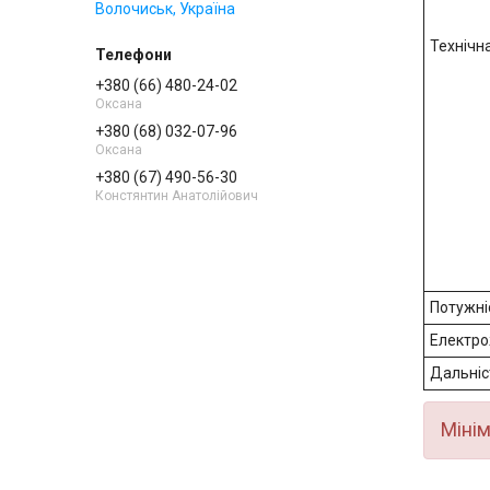
Волочиськ, Україна
Технічн
+380 (66) 480-24-02
Оксана
+380 (68) 032-07-96
Оксана
+380 (67) 490-56-30
Констянтин Анатолійович
Потужні
Електро
Дальніс
Мінім