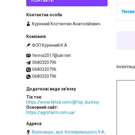
Курінний Костянтин Анатолійович
ФОП Курінний К.А
ferma2017@ukr.net
0680320796
Інсектиц
0680320796
0680320796
Тік ток
https://www.tiktok.com/@fop_kurinny
Основний сайт
https://agrofarm.com.ua/
Волочиськ , вул. Котляревського 9 А,