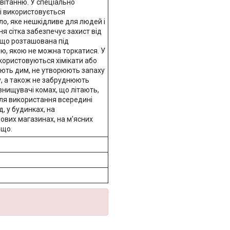
вітанню. У спеціально
і використовується
ло, яке нешкідливе для людей і
ня сітка забезпечує захист від
 що розташована під
ю, якою не можна торкатися. У
користовуються хімікати або
юють дим, не утворюють запаху
у, а також не забруднюють
 знищувачі комах, що літають,
ля використання всередині
, у будинках, на
чових магазинах, на м'ясних
ощо.