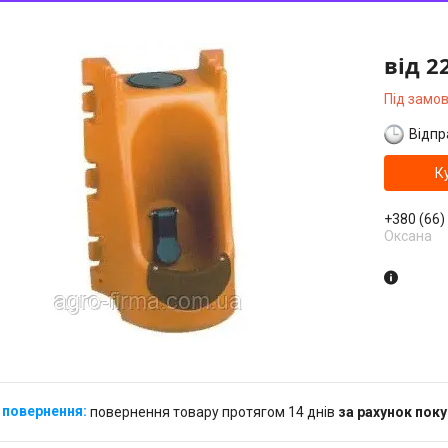
від
2
Під замо
Відпр
К
+380 (66)
Оксана
повернення товару протягом 14 днів
за рахунок пок