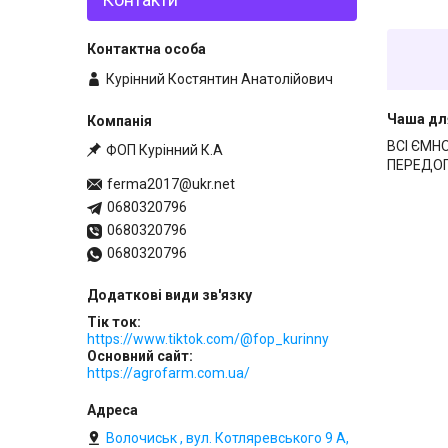
Курінний Костянтин Анатолійович
Чаша для
ВСІ ЄМН
ФОП Курінний К.А
ПЕРЕДО
ferma2017@ukr.net
0680320796
0680320796
0680320796
Тік ток
https://www.tiktok.com/@fop_kurinny
Основний сайт
https://agrofarm.com.ua/
Волочиськ , вул. Котляревського 9 А,