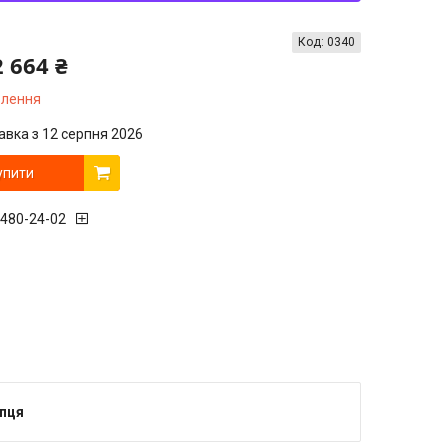
Код:
0340
2 664 ₴
влення
авка з 12 серпня 2026
упити
 480-24-02
упця